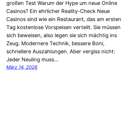
großen Test Warum der Hype um neue Online
Casinos? Ein ehrlicher Reality-Check Neue
Casinos sind wie ein Restaurant, das am ersten
Tag kostenlose Vorspeisen verteilt. Sie müssen
sich beweisen, also legen sie sich mächtig ins
Zeug. Modernere Technik, bessere Boni,
schnellere Auszahlungen. Aber vergiss nicht:
Jeder Neuling muss…
März 14, 2026