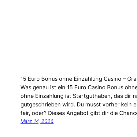
15 Euro Bonus ohne Einzahlung Casino – Grat
Was genau ist ein 15 Euro Casino Bonus ohn
ohne Einzahlung ist Startguthaben, das dir n
gutgeschrieben wird. Du musst vorher kein ei
fair, oder? Dieses Angebot gibt dir die Chan
März 14, 2026