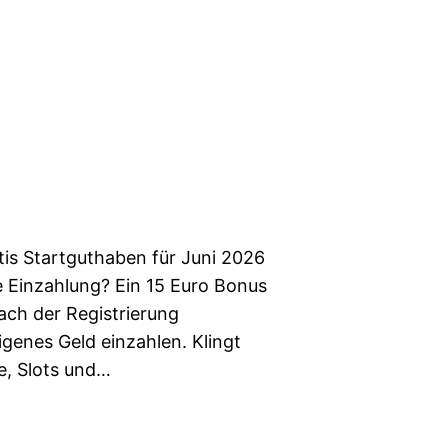
is Startguthaben für Juni 2026
e Einzahlung? Ein 15 Euro Bonus
ach der Registrierung
genes Geld einzahlen. Klingt
ce, Slots und…