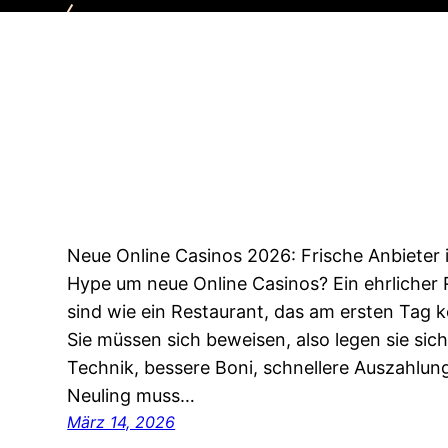
Neue Online Casinos 2026: Frische Anbieter
Hype um neue Online Casinos? Ein ehrlicher
sind wie ein Restaurant, das am ersten Tag k
Sie müssen sich beweisen, also legen sie si
Technik, bessere Boni, schnellere Auszahlung
Neuling muss…
März 14, 2026