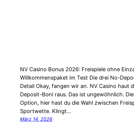
NV Casino Bonus 2026: Freispiele ohne Einz
Willkommenspaket im Test Die drei No-Depo
Detail Okay, fangen wir an. NV Casino haut d
Deposit-Boni raus. Das ist ungewöhnlich. Die
Option, hier hast du die Wahl zwischen Freisp
Sportwette. Klingt…
März 14, 2026