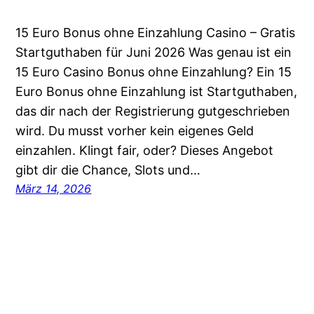
15 Euro Bonus ohne Einzahlung Casino – Gratis
Startguthaben für Juni 2026 Was genau ist ein
15 Euro Casino Bonus ohne Einzahlung? Ein 15
Euro Bonus ohne Einzahlung ist Startguthaben,
das dir nach der Registrierung gutgeschrieben
wird. Du musst vorher kein eigenes Geld
einzahlen. Klingt fair, oder? Dieses Angebot
gibt dir die Chance, Slots und…
März 14, 2026