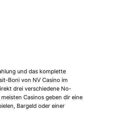
ahlung und das komplette
sit-Boni von NV Casino im
irekt drei verschiedene No-
 meisten Casinos geben dir eine
ielen, Bargeld oder einer