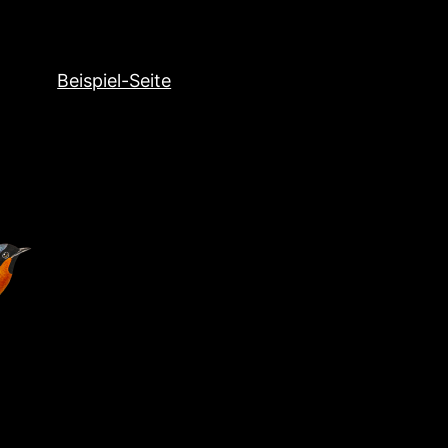
Beispiel-Seite