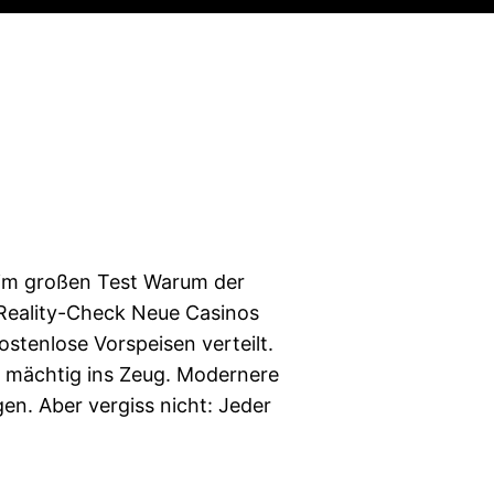
 im großen Test Warum der
 Reality-Check Neue Casinos
ostenlose Vorspeisen verteilt.
ch mächtig ins Zeug. Modernere
en. Aber vergiss nicht: Jeder