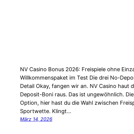
NV Casino Bonus 2026: Freispiele ohne Einz
Willkommenspaket im Test Die drei No-Depo
Detail Okay, fangen wir an. NV Casino haut d
Deposit-Boni raus. Das ist ungewöhnlich. Die
Option, hier hast du die Wahl zwischen Freisp
Sportwette. Klingt…
März 14, 2026