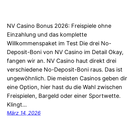
NV Casino Bonus 2026: Freispiele ohne
Einzahlung und das komplette
Willkommenspaket im Test Die drei No-
Deposit-Boni von NV Casino im Detail Okay,
fangen wir an. NV Casino haut direkt drei
verschiedene No-Deposit-Boni raus. Das ist
ungewöhnlich. Die meisten Casinos geben dir
eine Option, hier hast du die Wahl zwischen
Freispielen, Bargeld oder einer Sportwette.
Klingt…
März 14, 2026