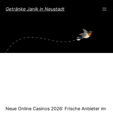
Zum
Getränke Janik in Neustadt
Inhalt
springen
Neue Online Casinos 2026: Frische Anbieter im